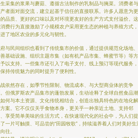
野生采集的浆果与蘑菇、遵循古法制作的乳制品与腌菜。消费者
生产者面对面交流，建立起基于信任的直接联系。许多人愿意为
高的品质、更好的口味以及对环境更友好的生产方式支付溢价。
种消费行为直接激励了小规模农户采用更生态的种植与养殖方式
促进了地区农业的多元化与韧性。
政府与民间组织也看到了传统集市的价值，通过提供规范化场地
完善基础设施、组织主题市集（如有机产品市集、蜂蜜节等）等
式予以支持。一些集市还引入了电子支付、线上预订等现代服务
在保持传统魅力的同时提升了便利性。
挑战依然存在，如季节性限制、物流成本、与大型商业体的竞争
等。但俄罗斯农产品集市的蓬勃发展，生动诠释了全球自然食品
流如何与本土资源、文化传统相结合，创造出独具特色的在地化
决方案。它不仅仅关乎食物本身，更关乎一种亲近土地、支持邻
里、享受简单美味的生活方式，在快速现代化的社会中，为人们
供了一片可触摸、可品尝的“田园牧歌”，持续滋养着人们对美好生
的向往。