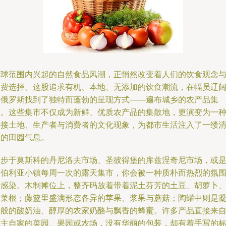
全球范围内兴起的自然食品风潮，正悄然改变着人们的饮食观念
消费选择。这股追求有机、本地、无添加的饮食潮流，在幅员辽
的俄罗斯找到了独特而蓬勃的呈现方式——遍布城乡的农产品集
市。这些集市不仅成为新鲜、优质农产品的集散地，更演变为一
连接土地、生产者与消费者的文化现象，为都市生活注入了一缕
新的田园气息。
漫步于莫斯科的丹尼洛夫市场、圣彼得堡的库兹涅奇尼市场，或
西伯利亚小镇每周一次的露天集市，你会被一种质朴而热烈的氛
所感染。木制摊位上，整齐码放着带着泥土芬芳的土豆、胡萝卜
甜菜根；藤篮里盛满形态各异的苹果、浆果与蘑菇；陶罐中则是
脂般的酸奶油、醇厚的农家奶酪与飘香的蜂蜜。许多产品直接来
摊主自家的菜园、果园或农场，没有华丽的包装，却有着手写的