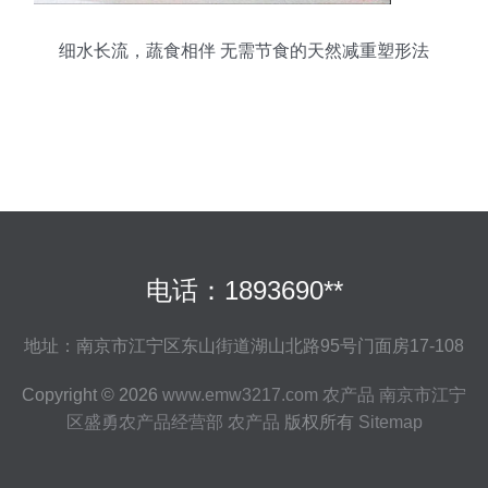
细水长流，蔬食相伴 无需节食的天然减重塑形法
电话：1893690**
地址：南京市江宁区东山街道湖山北路95号门面房17-108
Copyright © 2026
www.emw3217.com
农产品
南京市江宁
区盛勇农产品经营部
农产品
版权所有
Sitemap