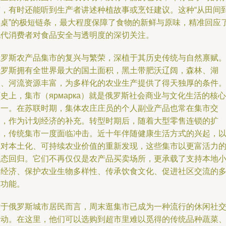
签，有时还能听到生产者讲述种植故事或烹饪建议。这种“从田间
餐桌”的极短链条，最大程度保障了食物的新鲜与原味，精准回应
现代消费者对食品安全与透明度的深切关注。
俄罗斯农产品集市的复兴与繁荣，深植于其历史传统与自然禀赋
俄罗斯拥有全世界最大的国土面积，黑土带肥沃辽阔，森林、湖
泊、河流资源丰富，为多样化的农业生产提供了得天独厚的条件
史上，集市（ярмарка）就是俄罗斯社会商业与文化生活的核心
之一。在苏联时期，集体农庄庄员的个人副业产品也常在集市交
易，作为计划经济的补充。转型时期后，随着大型零售连锁的扩
张，传统集市一度面临冲击。近十年伴随健康生活方式的兴起，
及对本土化、可持续农业价值的重新发现，这些集市以更富活力
姿态回归。它们不再仅仅是农产品买卖场所，更承载了支持本地
农经济、保护农业生物多样性、传承饮食文化、促进社区交流的
重功能。
对于俄罗斯城市居民而言，周末逛集市已成为一种流行的休闲社
活动。在这里，他们可以选购到超市里难以觅得的传统品种蔬菜