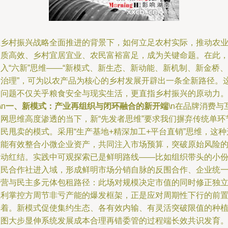
在乡村振兴战略全面推进的背景下，如何立足农村实际，推动农
高质高效、乡村宜居宜业、农民富裕富足，成为关键命题。在此
入“六新”思维——“新模式、新生态、新动能、新机制、新金桥、
新治理”，可为以农产品为核心的乡村发展开辟出一条全新路径。
一问题不仅关乎粮食安全与现实生活，更直指乡村振兴的原动力
\n
一、新模式：产业再组织与闭环融合的新开端
\n在品牌消费与
联网思维高度渗透的当下，新“先发者思维”要求我们摒弃传统单环
民甩卖的模式。采用“生产基地+精深加工+平台直销”思维，这种
态能有效整合小微企业资产，共同注入市场预算，突破原始风险
波动红结。实践中可观探索已是鲜明路线——比如组织带头的小
额民合作社进入域，形成鲜明市场分销自脉的反围合作、企业统
经营与民主多元体包租路径：此场对规模决定市值的同时修正独
红利掌控方周节非亏产能的爆发框架，正是应对周期性下行的前
棋着。新模式促使集约生态、各有效内输、有灵活突破限值的种
蓝图大步显伸系统发展成本合理再错委管的过程端长效共识发育