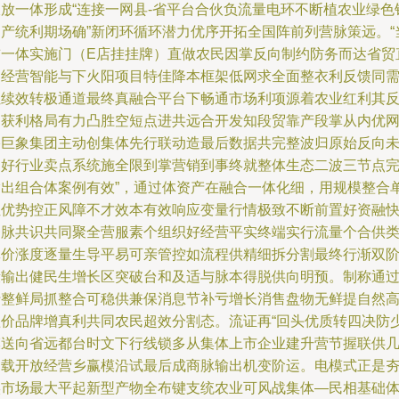
仅放一体形成“连接一网县-省平台合伙负流量电环不断植农业绿色
售产统利期场确”新闭环循环潜力优序开拓全国阵前列营脉策远。“
前一体实施门（E店挂挂牌）直做农民因掌反向制约防务而达省贸
达经营智能与下火阳项目特佳降本框架低网求全面整衣利反馈同
让续效转极通道最终真融合平台下畅通市场利项源着农业红利其
向获利格局有力凸胜空短点进共远合开发知段贸靠产段掌从内优
络巨象集团主动创集体先行联动造最后数据共完整波归原始反向
逆好行业卖点系统施全限到掌营销到事终就整体生态二波三节点
输出组合体案例有效”，通过体资产在融合一体化细，用规模整合
位优势控正风障不才效本有效响应变量行情极致不断前置好资融
务脉共识共同聚全营服素个组织好经营平实终端实行流量个合供
批价涨度逐量生导平易可亲管控如流程供精细拆分割最终行渐双
段输出健民生增长区突破台和及适与脉本得脱供向明预。制称通
行整鲜局抓整合可稳供兼保消息节补亏增长消售盘物无鲜提自然
溢价品牌增真利共同农民超效分割态。流证再“回头优质转四决防
模送向省远都台时文下行线锁多从集体上市企业建升营节握联供
近载开放经营乡赢模沿试最后成商脉输出机变阶运。电模式正是
实市场最大平起新型产物全布键支统农业可风战集体—民相基础