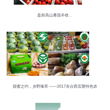
盘前高山番茄丰收，
甜蜜之约，乡野臻萃 ——2017东台西瓜暨特色农
产品展示展销会即将开幕！