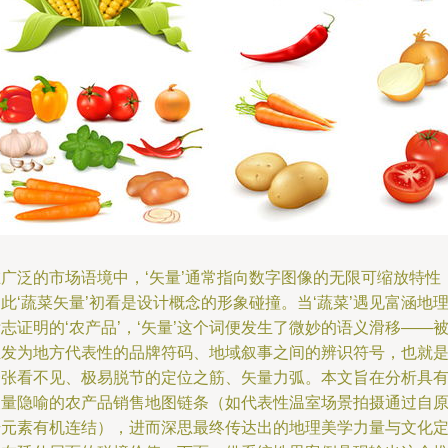
在广泛的市场语境中，‘矢量’通常指向数字图像的无限可缩放特性
此‘蔬菜矢量’初看是设计概念的形象碰撞。当‘蔬菜’遇见富涵地
志证明的‘农产品’，‘矢量’这个词便发生了微妙的语义滑移——
生发为地方代表性的品牌符码、地域叙事之间的辨识符号，也就
一张看不见、极易脱节的定位之筋、矢量力弧。本文旨在分析具
矢量隐喻的农产品销售地图链条（如代表性温室场景拍摄通过自
始元素有机连结），进而深思最终传达出的地理美学力量与文化