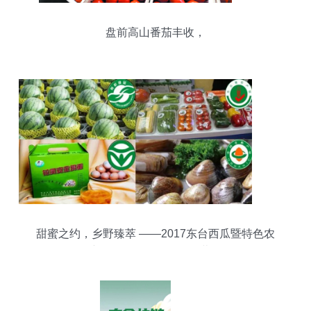
盘前高山番茄丰收，
甜蜜之约，乡野臻萃 ——2017东台西瓜暨特色农
产品展示展销会即将开幕！