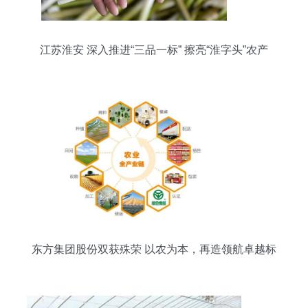
江苏淮安 深入推进“三品一标” 擦亮“淮字头”农产
品“金招牌”
东方集团股份双获殊荣 以农为本，再造领航卓越标
杆